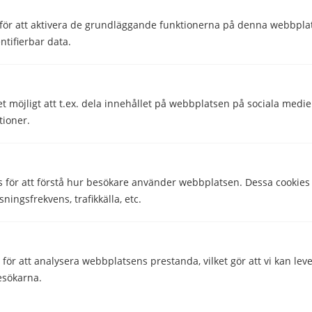
för att aktivera de grundläggande funktionerna på denna webbplat
ntifierbar data.
Hjälpte den här informationen dig?
et möjligt att t.ex. dela innehållet på webbplatsen på sociala medi
Ja
Nej
tioner.
s för att förstå hur besökare använder webbplatsen. Dessa cookies
Comparico AB
sningsfrekvens, trafikkälla, etc.
Skeppargatan 32
114 52 Stockholm
Org nr: 556851-2321
ör att analysera webbplatsens prestanda, vilket gör att vi kan lev
esökarna.
Företaget
Kontakta oss