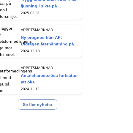
ljusning i sikte på
arbetsmarknaden
2025-03-31
ARBETSMARKNAD
Ny prognos från AF:
Utdragen återhämtning på
arbetsmarknaden
2024-12-18
ARBETSMARKNAD
Antalet arbetslösa fortsätter
att öka
2024-11-12
Se fler nyheter