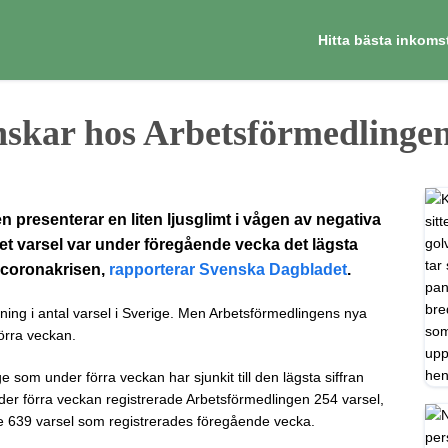
Hitta bästa inkoms
nskar hos Arbetsförmedlinge
 presenterar en liten ljusglimt i vågen av negativa
t varsel var under föregående vecka det lägsta
 coronakrisen,
rapporterar Svenska Dagbladet
.
ning i antal varsel i Sverige. Men Arbetsförmedlingens nya
förra veckan.
ge som under förra veckan har sjunkit till den lägsta siffran
r förra veckan registrerade Arbetsförmedlingen 254 varsel,
 de 639 varsel som registrerades föregående vecka.