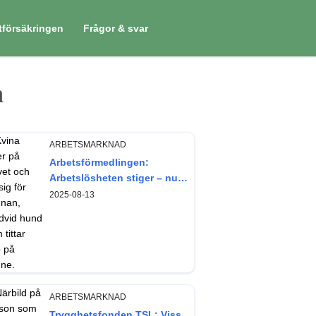
tförsäkringen
Frågor & svar
n
ARBETSMARKNAD
Arbetsförmedlingen:
Arbetslösheten stiger – nu
något mer bland kvinnor
2025-08-13
ARBETSMARKNAD
Trygghetsfonden TSL: Viss