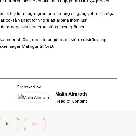
or har arbetslösheten ökat och uppgår nu till 13,4 procent.
ins följder i högre grad är att många ingångsjobb, tillfälliga
 är också vanligt för yngre att arbeta inom just
de europeiska länderna stängt sina gränser.
kommer att öka, om inte ungdomar i större utsträckning
ker, säger Malingur till SvD.
Granskad av
Malin Almroth
Head of Content
Ja
Nej