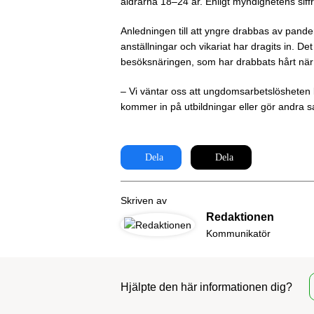
åldrarna 18–24 år. Enligt myndighetens siffr
Anledningen till att yngre drabbas av pandem
anställningar och vikariat har dragits in. Det
besöksnäringen, som har drabbats hårt när 
– Vi väntar oss att ungdomsarbetslösheten 
kommer in på utbildningar eller gör andra sa
Dela
Dela
Skriven av
Redaktionen
Kommunikatör
Hjälpte den här informationen dig?