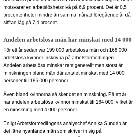
motsvarar en arbetslöshetsnivå på 6,9 procent. Det är 0,5
procentenheter mindre än samma månad föregående år då
siffran låg på 7,4 procent.
Andelen arbetslösa män har minskat med 14 000
För ett år sedan var 199 000 arbetslösa män och 168 000
arbetslösa kvinnor inskrivna på arbetsförmedlingen.
Andelen arbetslösa minskar rent generellt men störst är
minskningen bland män där antalet minskat med 14 000
personer till 185 000 personer.
Även bland kvinnorna så sker det en minskning. På ett år
har andelen arbetslösa kvinnor minskat till 164 000, vilket är
en minskning med 4 000 personer.
Enligt Arbetsförmedlingens analyschef Annika Sundén är
det färre nyanlända män som skriver in sig på