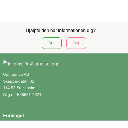
Hjälpte den här informationen dig?
Ja
Nej
Comparico AB
Skeppargatan 32
114 52 Stockholm
Org nr: 556851-2321
Företaget
Kontakta oss