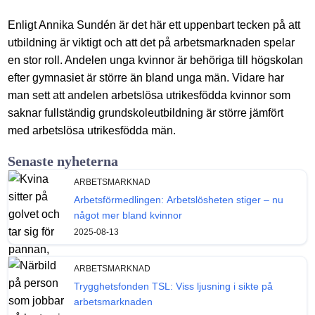
Enligt Annika Sundén är det här ett uppenbart tecken på att
utbildning är viktigt och att det på arbetsmarknaden spelar
en stor roll. Andelen unga kvinnor är behöriga till högskolan
efter gymnasiet är större än bland unga män. Vidare har
man sett att andelen arbetslösa utrikesfödda kvinnor som
saknar fullständig grundskoleutbildning är större jämfört
med arbetslösa utrikesfödda män.
Senaste nyheterna
ARBETSMARKNAD
Arbetsförmedlingen: Arbetslösheten stiger – nu
något mer bland kvinnor
2025-08-13
ARBETSMARKNAD
Trygghetsfonden TSL: Viss ljusning i sikte på
arbetsmarknaden