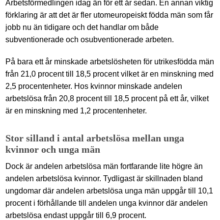
Arbetsförmedlingen idag än för ett år sedan. En annan viktig
förklaring är att det är fler utomeuropeiskt födda män som får
jobb nu än tidigare och det handlar om både
subventionerade och osubventionerade arbeten.
På bara ett år minskade arbetslösheten för utrikesfödda män
från 21,0 procent till 18,5 procent vilket är en minskning med
2,5 procentenheter. Hos kvinnor minskade andelen
arbetslösa från 20,8 procent till 18,5 procent på ett år, vilket
är en minskning med 1,2 procentenheter.
Stor silland i antal arbetslösa mellan unga
kvinnor och unga män
Dock är andelen arbetslösa män fortfarande lite högre än
andelen arbetslösa kvinnor. Tydligast är skillnaden bland
ungdomar där andelen arbetslösa unga män uppgår till 10,1
procent i förhållande till andelen unga kvinnor där andelen
arbetslösa endast uppgår till 6,9 procent.