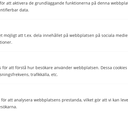
för att aktivera de grundläggande funktionerna på denna webbplat
ntifierbar data.
Hjälpte den här informationen dig?
Ja
Nej
et möjligt att t.ex. dela innehållet på webbplatsen på sociala medi
tioner.
Comparico AB
s för att förstå hur besökare använder webbplatsen. Dessa cookies
Skeppargatan 32
sningsfrekvens, trafikkälla, etc.
114 52 Stockholm
Org nr: 556851-2321
ör att analysera webbplatsens prestanda, vilket gör att vi kan lev
Företaget
esökarna.
Kontakta oss
Om Inkomstförsäkring.se