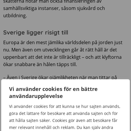
skatterna hotar man också finansieringen av
samhällsviktiga instanser, såsom sjukvård och
utbildning.
Sverige ligger risigt till
Europa är den mest jämlika världsdelen på jorden just
nu. Men även om utvecklingen går åt rätt håll är det
uppenbart att det inte är tillräckligt – och att klyftorna
ökar snabbare än hålen täpps till.
– Även i Sverige ökar ojämlikheten när man tittar på
skillnader i förmögenhet, säger Lucas Chancel.
Vi använder cookies för en bättre
användarupplevelse
Dessutom, fortsätter han, har antalet personer som i
dag lever inte bara i fattigdom utan extrem fattigdom
Vi använder cookies för att kunna se hur sajten används,
ökat över hela världen. På andra sidan av vågen har de
göra det lättare för besökare att använda sajten och för
allra rikaste blivit ännu rikare tack vare den stigande
att hålla sajten säker. Cookies gör även att besökare får
börsen.
mer relevant innehåll och reklam. Du kan själv ändra