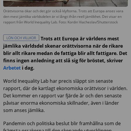
Orättvisorna ökar och det gör också klyftorna. Trots att Europa anses vara
den mest jämlika världsdelen är vi långt ifrån reell jämlikhet. Det visar en
rapport från World Inequality Lab. Foto: Kordin Viacheslav/Shutterstock
LÖN OCH VILLKOR
Trots att Europa är världens mest
jämlika världsdel skenar orättvisorna när de rikare
blir allt rikare medan de fattiga blir allt fattigare. Det
finns ingen anledning att slå sig för bröstet, skriver
Arbetet
i dag.
World Inequality Lab har precis släppt sin senaste
rapport, där de kartlagt ekonomiska orättvisor i världen.
Det kommer en rapport var fjärde år och den senaste
påvisar enorma ekonomiska skillnader, även i länder
som anses jämlika.
Pandemin och politiska beslut blir framhållna som de
främsta orsakerna till den skenande utvecklingen.