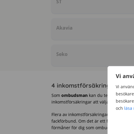
ST
Akavia
Seko
Vi anv
4 inkomstförsäkringar att
Vi använd
besökare 
Som
ombudsman
kan du teckna någon av 
besökare 
inkomstförsäkringar att välja på som o
och
läsa
Flera av inkomstförsäkringarna är en f
fackförbund. Om det är ett fackförbund 
förmåner för dig som ombudsman som inte