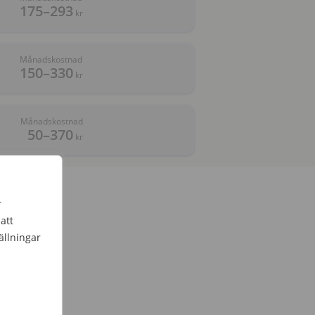
175–293
kr
Månadskostnad
150–330
kr
Månadskostnad
50–370
kr
r
att
ällningar