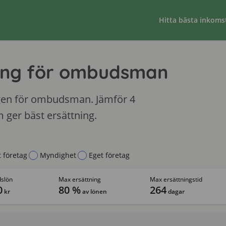
Hitta bästa inkoms
ing för ombudsman
ngen för ombudsman. Jämför 4
 ger bäst ersättning.
t företag
Myndighet
Eget företag
dslön
Max ersättning
Max ersättningstid
0
80 %
264
kr
av lönen
dagar