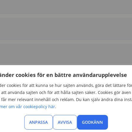
änder cookies för en bättre användarupplevelse
 välja på som ombudsman
er cookies för att kunna se hur sajten används, göra det lättare fö
att använda sajten och för att hålla sajten säker. Cookies gör även 
inkomstförsäkringarna ovanför. För tillfället finns det 4
får mer relevant innehåll och reklam. Du kan själv ändra dina inst
mbudsman.
 mer om vår cookiepolicy här
.
örmån som ingår om du som ombudsman blir medlem i ett
som erbjuder inkomstförsäkringen ingår även fler
ANPASSA
AVVISA
GODKÄNN
 ingår i fristående inkomstförsäkringar.