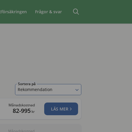
tförsäkringen
Frågor & svar
Sortera på
Rekommendation
Månadskostnad
LÄS MER
82-995
kr
Månadskostnad