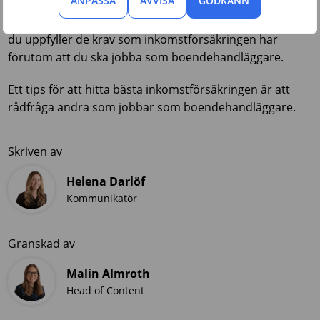
ANPASSA
AVVISA
GODKÄNN
Innan du tecknar en inkomstförsäkring, kontrollera att
du uppfyller de krav som inkomstförsäkringen har
förutom att du ska jobba som boendehandläggare.
Ett tips för att hitta bästa inkomstförsäkringen är att
rådfråga andra som jobbar som boendehandläggare.
Skriven av
Helena Darlöf
Kommunikatör
Granskad av
Malin Almroth
Head of Content