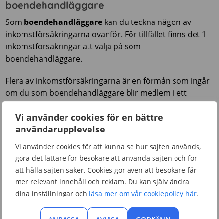
boendehandläggare
Som
boendehandläggare
kan du teckna någon av
inkomstförsäkringarna ovanför. För tillfället finns det 1
inkomstförsäkringar att välja på som
boendehandläggare.
Flera av inkomstförsäkringarna är en förmån som ingår
om du som boendehandläggare blir medlem i ett
fackförbund. Om det är ett fackförbund som erbjuder
Vi använder cookies för en bättre
inkomstförsäkringen ingår även fler förmåner för dig
användarupplevelse
som boendehandläggare som inte ingår i fristående
inkomstförsäkringar.
Vi använder cookies för att kunna se hur sajten används,
göra det lättare för besökare att använda sajten och för
Så väljer du rätt inkomstförsäkring som
att hålla sajten säker. Cookies gör även att besökare får
boendehandläggare
mer relevant innehåll och reklam. Du kan själv ändra
Klicka på en inkomstförsäkring i tabellen för att läsa mer
dina inställningar och
läsa mer om vår cookiepolicy här
.
om vad respektive inkomstförsäkring kan ge dig som
boendehandläggare om du skulle bli arbetslös.