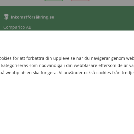
Comparico AB
Skeppargatan 32
114 52 Stockholm
Org nr: 556851-2321
kies för att förbättra din upplevelse när du navigerar genom we
 kategoriseras som nödvändiga i din webbläsare eftersom de är väs
Företaget
å webbplatsen ska fungera. Vi använder också cookies från tredje
 du använder denna webbplats. Dessa cookies lagras endast i din w
Kontakta oss
het att välja bort dessa cookies. Men om du väljer bort vissa av de
Om Inkomstförsäkring.se
Genvägar
för att aktivera de grundläggande funktionerna på denna webbplat
Inkomstförsäkringar
ntifierbar data.