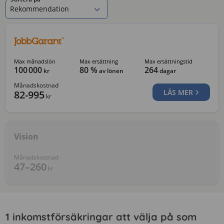
Rekommendation
Max månadslön
Max ersättning
Max ersättningstid
100 000
80 %
264
kr
av lönen
dagar
Månadskostnad
LÄS MER
82-995
kr
Vision
Månadskostnad
47–260
kr
1 inkomstförsäkringar att välja på som