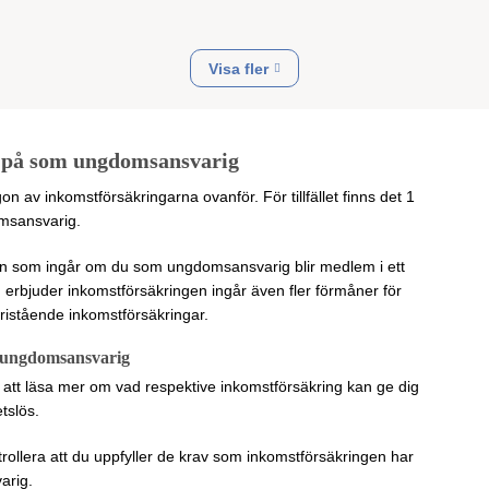
Visa fler
a på som ungdomsansvarig
 av inkomstförsäkringarna ovanför. För tillfället finns det 1
omsansvarig.
ån som ingår om du som ungdomsansvarig blir medlem i ett
 erbjuder inkomstförsäkringen ingår även fler förmåner för
ristående inkomstförsäkringar.
m ungdomsansvarig
ör att läsa mer om vad respektive inkomstförsäkring kan ge dig
tslös.
rollera att du uppfyller de krav som inkomstförsäkringen har
arig.