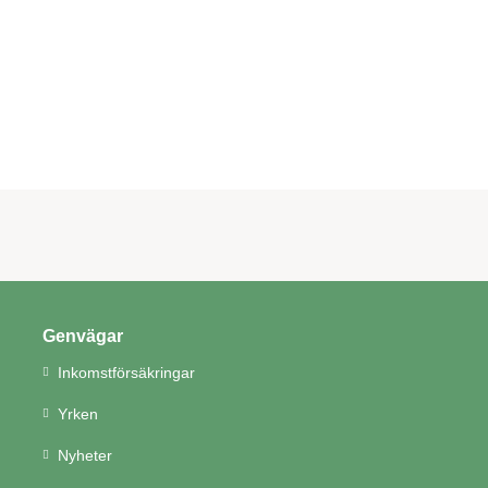
Genvägar
Inkomstförsäkringar
Yrken
Nyheter