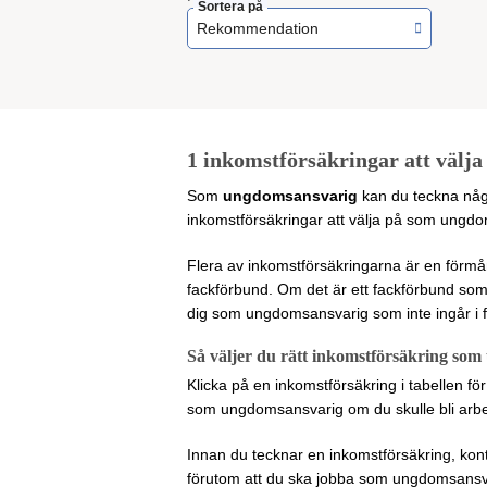
Sortera på
Rekommendation
1 inkomstförsäkringar att välj
Som
ungdomsansvarig
kan du teckna någon
inkomstförsäkringar att välja på som ungd
Flera av inkomstförsäkringarna är en förm
fackförbund. Om det är ett fackförbund som
dig som ungdomsansvarig som inte ingår i f
Så väljer du rätt inkomstförsäkring so
Klicka på en inkomstförsäkring i tabellen f
som ungdomsansvarig om du skulle bli arbe
Innan du tecknar en inkomstförsäkring, kont
förutom att du ska jobba som ungdomsansv