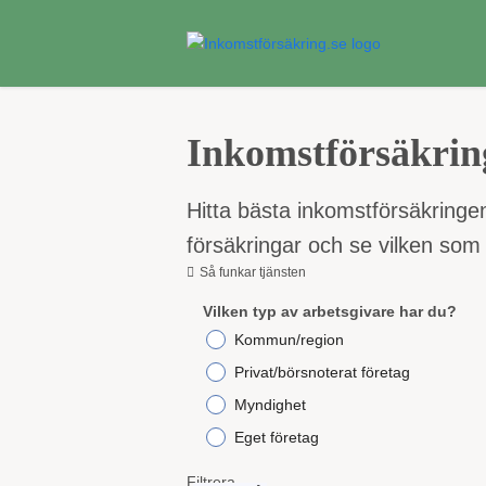
Inkomstförsäkrin
Hitta bästa inkomstförsäkring
försäkringar och se vilken som 
Så funkar tjänsten
Vilken typ av arbetsgivare har du?
Kommun/region
Privat/börsnoterat företag
Myndighet
Eget företag
Filtrera