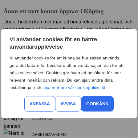
Ännu ett nytt kontor öppnar i Köping
Under hösten kommer man att börja rekrytera personal, och
verksamheten på kontoren förväntas vara igång i början av
2020.
Vi använder cookies för en bättre
användarupplevelse
Men redan i oktober påbörjas en del av den nya enhetens
Vi använder cookies för att kunna se hur sajten används,
arbete. Redan tidigare har Arbetsförmedlingen nämligen
göra det lättare för besökare att använda sajten och för att
startat ett kontor i Köping, som ett första steg i
hålla sajten säker. Cookies gör även att besökare får mer
omorganiseringen. Där har man anställt 80 personer.
relevant innehåll och reklam. Du kan själv ändra dina
Senaste nyheterna
inställningar och
läsa mer om vår cookiepolicy här
.
ARBETSMARKNAD
ANPASSA
AVVISA
GODKÄNN
Arbetsförmedlingen: Arbetslösheten stiger – nu
något mer bland kvinnor
2025-08-13
ARBETSMARKNAD