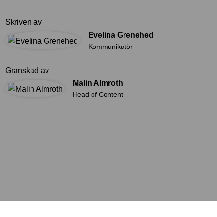
Skriven av
Evelina Grenehed
Kommunikatör
Granskad av
Malin Almroth
Head of Content