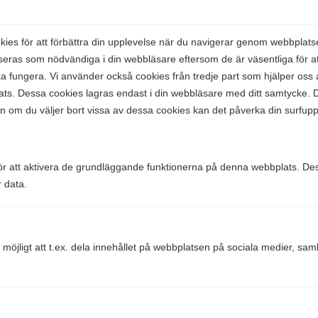
es för att förbättra din upplevelse när du navigerar genom webbplats
seras som nödvändiga i din webbläsare eftersom de är väsentliga för 
 fungera. Vi använder också cookies från tredje part som hjälper oss a
s. Dessa cookies lagras endast i din webbläsare med ditt samtycke. D
en om du väljer bort vissa av dessa cookies kan det påverka din surfupp
Hjälpte den här informationen dig?
Ja
Nej
r att aktivera de grundläggande funktionerna på denna webbplats. Des
r data.
Comparico AB
Skeppargatan 32
 möjligt att t.ex. dela innehållet på webbplatsen på sociala medier, sa
114 52 Stockholm
Org nr: 556851-2321