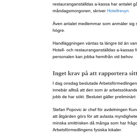
restauranganställdas a-kassa har antalet gå
måndagsmorgonen, skriver
Hotellrevyn.
Även antalet medlemmar som anmäler sig som
högre.
Handläggningen väntas ta längre tid än vanl
Hotell- och restauranganställdas a-kassas f
personalen kan jobba hemifrån vid behov.
Inget krav på att rapportera si
I dag onsdag beslutade Arbetsförmedlingen at
innebär alltså att den som är arbetssökande 
jobb de har sökt. Beslutet gäller preliminärt fr
Stefan Popovic är chef för avdelningen Kun
att åtgärden görs för att avlasta myndighe
minska smittrisken då många som har frågo
Arbetsförmedlingens fysiska lokaler.