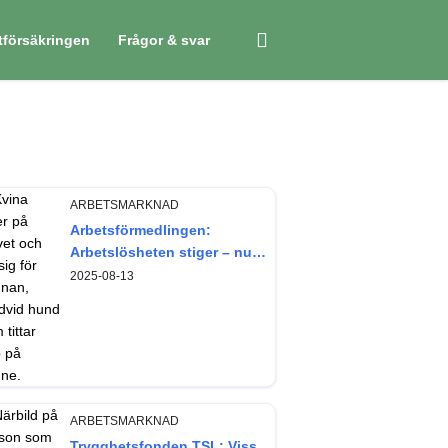
tförsäkringen
Frågor & svar
ARBETSMARKNAD
Arbetsförmedlingen:
Arbetslösheten stiger – nu
något mer bland kvinnor
2025-08-13
ARBETSMARKNAD
Trygghetsfonden TSL: Viss