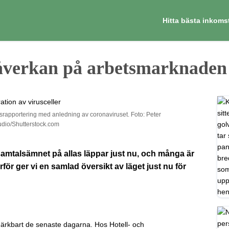
Hitta bästa inkoms
åverkan på arbetsmarknaden
etsrapportering med anledning av coronaviruset. Foto: Peter
udio/Shutterstock.com
amtalsämnet på allas läppar just nu, och många är
ärför ger vi en samlad översikt av läget just nu för
märkbart de senaste dagarna. Hos Hotell- och