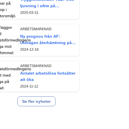
ljusning i sikte på
arbetsmarknaden
2025-03-31
ARBETSMARKNAD
Ny prognos från AF:
Utdragen återhämtning på
arbetsmarknaden
2024-12-18
ARBETSMARKNAD
Antalet arbetslösa fortsätter
att öka
2024-11-12
Se fler nyheter