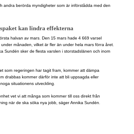
och andra berörda myndigheter som är införstådda med den
spaket kan lindra effekterna
första halvan av mars. Den 15 mars hade 4 669 varsel
lls under månaden, vilket är fler än under hela mars förra året.
ka Sundén sker de flesta varslen i storstadslänen och inom
et som regeringen har tagit fram, kommer att dämpa
som drabbas kommer därför inte att bli uppsagda eller
 noga situationens utveckling.
enhet vet vi att många som kommer till oss direkt från
dning när de ska söka nya jobb, säger Annika Sundén.