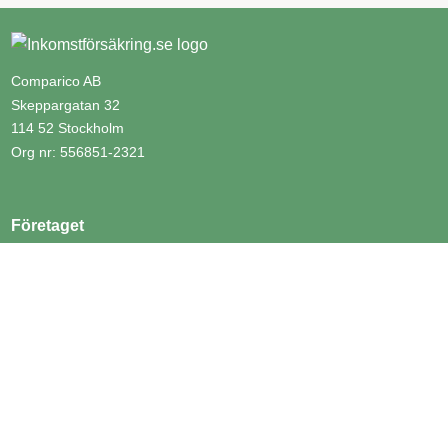
Comparico AB
Skeppargatan 32
114 52 Stockholm
Org nr: 556851-2321
Företaget
Kontakta oss
Om Inkomstförsäkring.se
Genvägar
Inkomstförsäkringar
Yrken