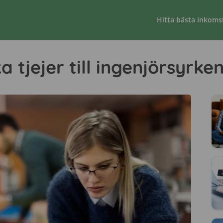
Hitta bästa inkoms
a tjejer till ingenjörsyrke