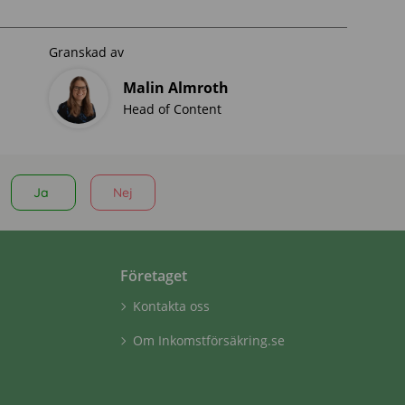
Granskad av
Malin Almroth
Head of Content
Ja
Nej
Företaget
Kontakta oss
Om Inkomstförsäkring.se