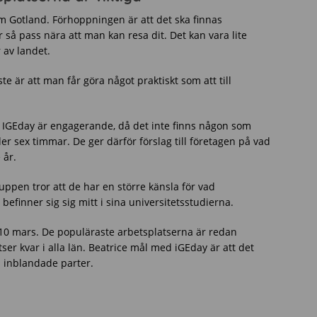
m Gotland. Förhoppningen är att det ska finnas
ler så pass nära att man kan resa dit. Det kan vara lite
r av landet.
te är att man får göra något praktiskt som att till
att IGEday är engagerande, då det inte finns någon som
der sex timmar. De ger därför förslag till företagen på vad
 år.
ruppen tror att de har en större känsla för vad
befinner sig sig mitt i sina universitetsstudierna.
10 mars. De populäraste arbetsplatserna är redan
ser kvar i alla län. Beatrice mål med iGEday är att det
la inblandade parter.