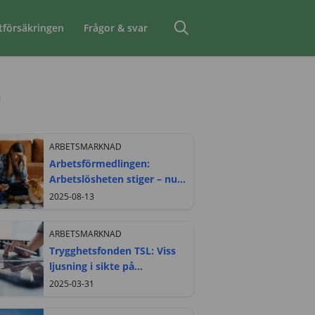
tförsäkringen
Frågor & svar
n
ARBETSMARKNAD
Arbetsförmedlingen:
Arbetslösheten stiger – nu
något mer bland kvinnor
2025-08-13
ARBETSMARKNAD
Trygghetsfonden TSL: Viss
ljusning i sikte på
arbetsmarknaden
2025-03-31