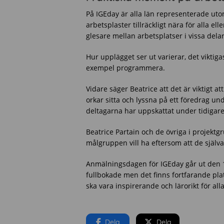
På IGEday är alla län representerade uto
arbetsplaster tillräckligt nära för alla el
glesare mellan arbetsplatser i vissa dela
Hur upplägget ser ut varierar, det viktigas
exempel programmera.
Vidare säger Beatrice att det är viktigt 
orkar sitta och lyssna på ett föredrag un
deltagarna har uppskattat under tidigare
Beatrice Partain och de övriga i projektg
målgruppen vill ha eftersom att de själva 
Anmälningsdagen för IGEday går ut den 
fullbokade men det finns fortfarande plat
ska vara inspirerande och lärorikt för al
Dela
Dela