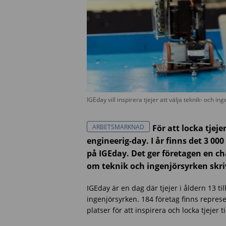
IGEday vill inspirera tjejer att välja teknik- och 
ARBETSMARKNAD
För att locka tjeje
engineerig-day. I år finns det 3 00
på IGEday. Det ger företagen en chan
om teknik och ingenjörsyrken skr
IGEday är en dag där tjejer i åldern 13 til
ingenjörsyrken. 184 företag finns repre
platser för att inspirera och locka tjejer 