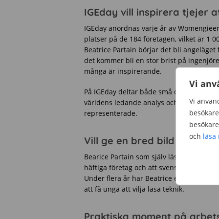
IGEday vill inspirera tjejer 
IGEday anordnas varje år av Womengieer s
platser på de 184 företagen, vilket är 1 0
Beatrice Partain börjar det bli angeläget 
det kommer bli en stor brist på ingenjörer 
många är inspirerande.
Vi anv
På IGEday deltar både små och stora företa
Vi använd
världens ledande analys och teknikkonsu
besökare 
representerade.
besökare 
och
läsa
Vill ge en bred bild av inge
Bearice Partain som själv läser till civili
häftiga företag och att svenskar i allmän
Under flera år har Beatrice engagerat sig
att få unga att vilja läsa teknik.
Praktiska moment på arbets