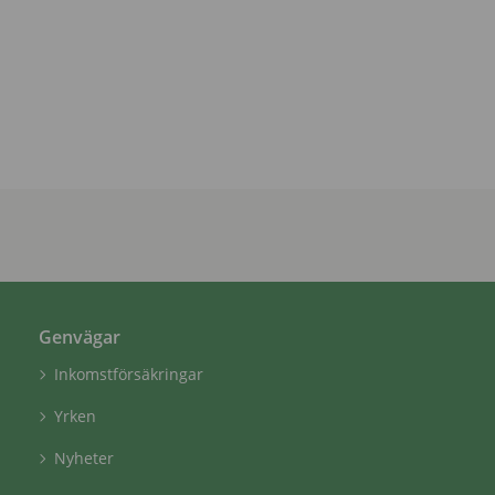
Genvägar
Inkomstförsäkringar
Yrken
Nyheter