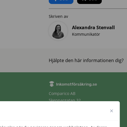
Skriven av
Alexandra Stenvall
Kommunikatör
Hjälpte den här informationen dig?
Comparico AB
Skeppargatan 32
114 52 Stockholm
Org nr: 556851-2321