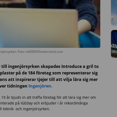
ingenjörsyrken. Foto: nd3000/Shutterstock.com
r till ingenjörsyrken skapades Introduce a gril to
0 plaster på de 184 företag som representerar sig
s att inspirerar tjejer till att vilja lära sig mer
iver tidningen
Ingenjören.
l 19 år bjuds in att träffa företag för att lära sig mer om
senterade på IGEday och erbjuder i år rekordmånga
till teknik- och ingenjörsyrken.