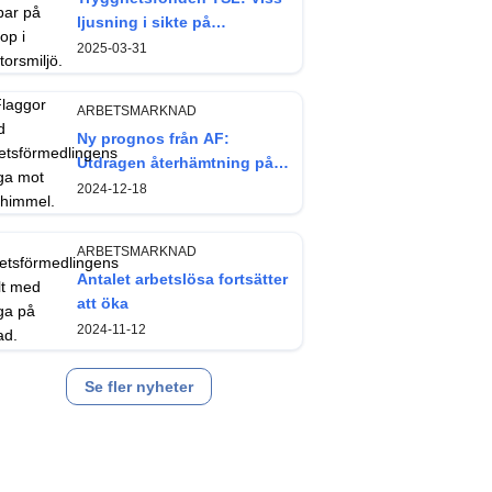
ljusning i sikte på
arbetsmarknaden
2025-03-31
ARBETSMARKNAD
Ny prognos från AF:
Utdragen återhämtning på
arbetsmarknaden
2024-12-18
ARBETSMARKNAD
Antalet arbetslösa fortsätter
att öka
2024-11-12
Se fler nyheter