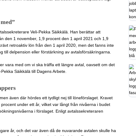
a med”
talssekreterare Veli-Pekka Säikkälä. Han berättar att
rån den 1 november, 1,9 procent den 1 april 2021 och 1,9
vt retroaktiv lön från den 1 april 2020, men det fanns inte
ng till delpension eller förstärkning av avtalsförsäkringarna.
er vara med om vi ska träffa ett längre avtal, oavsett om det
-Pekka Säikkälä till Dagens Arbete.
appers
en även där hördes ett tydligt nej till löneförslaget. Kravet
4 procent under ett år, vilket var långt från nivåerna i budet
kningsnivåerna i förslaget. Enligt avtalssekreteraren
idigare år, och det var även då de nuvarande avtalen skulle ha