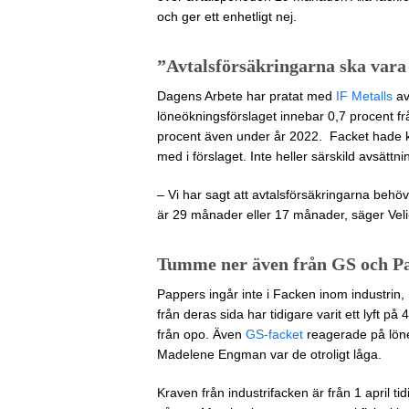
och ger ett enhetligt nej.
”Avtalsförsäkringarna ska var
Dagens Arbete har pratat med
IF Metalls
av
löneökningsförslaget innebar 0,7 procent f
procent även under år 2022. Facket hade krä
med i förslaget. Inte heller särskild avsättni
– Vi har sagt att avtalsförsäkringarna behöv
är 29 månader eller 17 månader, säger Veli
Tumme ner även från GS och P
Pappers ingår inte i Facken inom industrin, m
från deras sida har tidigare varit ett lyft på 
från opo. Även
GS-facket
reagerade på löneö
Madelene Engman var de otroligt låga.
Kraven från industrifacken är från 1 april t