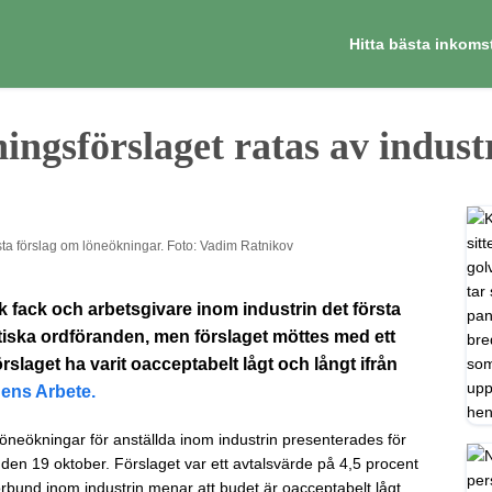
Hitta bästa inkoms
ningsförslaget ratas av indust
örsta förslag om löneökningar. Foto: Vadim Ratnikov
k fack och arbetsgivare inom industrin det första
tiska ordföranden, men förslaget möttes med ett
rslaget ha varit oacceptabelt lågt och långt ifrån
ens Arbete.
öneökningar för anställda inom industrin presenterades för
n 19 oktober. Förslaget var ett avtalsvärde på 4,5 procent
rbund inom industrin menar att budet är oacceptabelt lågt