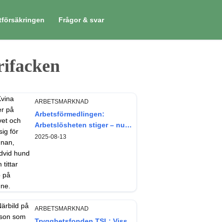
tförsäkringen
Frågor & svar
rifacken
ARBETSMARKNAD
Arbetsförmedlingen:
Arbetslösheten stiger – nu
något mer bland kvinnor
2025-08-13
ARBETSMARKNAD
Trygghetsfonden TSL: Viss