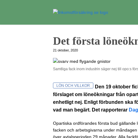
Det första löneök
21 oktober, 2020
Samtliga fack inom industrin säger nej till opo:s f
LÖN OCH VILLKOR
Den 19 oktober fic
förslaget om löneökningar från opar
enhetligt nej. Enligt förbunden ska fö
vad man begärt. Det rapporterar
Dag
Opartiska ordförandes första bud gällande l
facken och arbetsgivarna under måndagen de
över avtalsperioden 29 månader. Alla fackfö