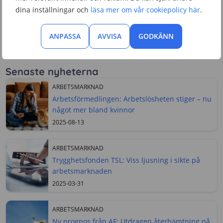
dina inställningar och
läsa mer om vår cookiepolicy här
.
Den korta utbildningstiden gör att lärarassistent är ett
bra yrke att överväga för den som är arbetslös. Om du
har svårt att hitta jobb eller vill byta karriär är det alltså
ANPASSA
AVVISA
GODKÄNN
relativt smidigt att läsa till lärarassistent på distans.
Senaste nyheterna
ARBETSMARKNAD
Arbetsförmedlingen: Arbetslösheten stiger – nu
något mer bland kvinnor
2025-08-13
ARBETSMARKNAD
Trygghetsfonden TSL: Viss ljusning i sikte på
arbetsmarknaden
2025-03-31
ARBETSMARKNAD
Ny prognos från AF: Utdragen återhämtning på