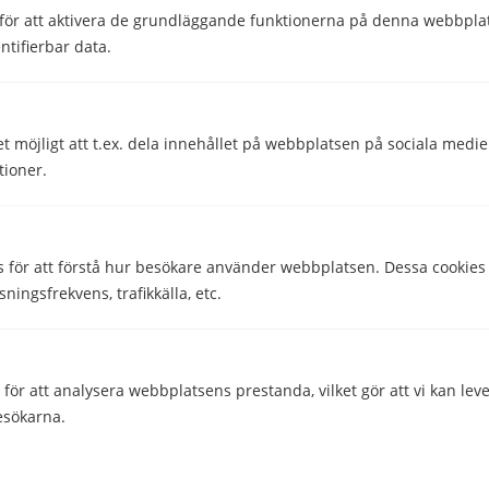
för att aktivera de grundläggande funktionerna på denna webbplat
ntifierbar data.
Hjälpte den här informationen dig?
Ja
Nej
et möjligt att t.ex. dela innehållet på webbplatsen på sociala medi
tioner.
Comparico AB
s för att förstå hur besökare använder webbplatsen. Dessa cookies
Skeppargatan 32
sningsfrekvens, trafikkälla, etc.
114 52 Stockholm
Org nr: 556851-2321
ör att analysera webbplatsens prestanda, vilket gör att vi kan lev
Företaget
esökarna.
Kontakta oss