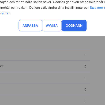
ajten och för att hålla sajten säker. Cookies gör även att besökare får
lning räknas det som att du har sagt upp dig. Det gäller både
innehåll och reklam. Du kan själv ändra dina inställningar och
läsa mer 
ställningen övergår till en visstidsanställning. I de flesta
icy här
.
nkomstförsäkring vid egen uppsägning
, men det finns vissa
nses vara ofrivillig trots att du själv har avslutat din
ANPASSA
AVVISA
GODKÄNN
er