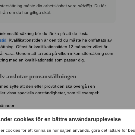
omstersättning måste din arbetslöshet vara
ofrivillig
. Du får
 från om du har giltiga skäl.
 inkomstförsäkring bör du tänka på att de flesta
stid
. Kvalifikationstiden är den tid du måste ha omfattats av
sättning. Oftast är kvalifikationstiden 12 månader vilket är
får vara. Genom att ta reda på vilken inkomstförsäkring som
kring med en kvalifikationstid som passar dig.
älv avslutar provanställningen
 med syfte att den efter prövotiden ska övergå i en
äller vissa speciella omständigheter, som till exempel:
månader.
er sagts upp före dess slut går anställningen automatiskt över
änder cookies för en bättre användarupplevelse
arbetsgivare och du som arbetstagare säga upp dig utan
er cookies för att kunna se hur sajten används, göra det lättare för bes