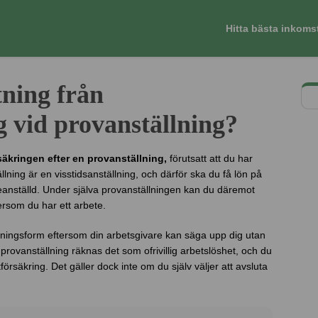
Hitta bästa inkoms
ning från
 vid provanställning?
säkringen efter en provanställning,
förutsatt att du har
tällning är en visstidsanställning, och därför ska du få lön på
eanställd. Under själva provanställningen kan du däremot
tersom du har ett arbete.
lningsform eftersom din arbetsgivare kan säga upp dig utan
provanställning räknas det som ofrivillig arbetslöshet, och du
stförsäkring. Det gäller dock inte om du själv väljer att avsluta