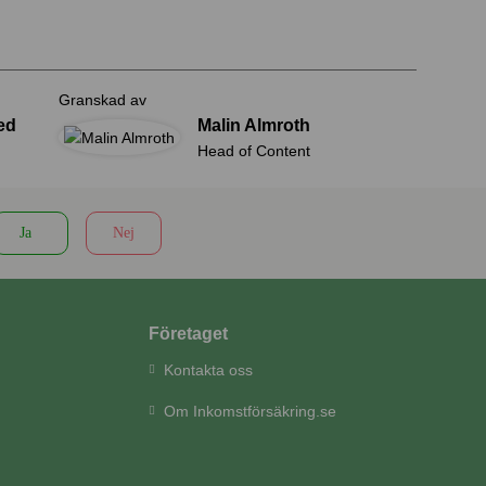
Granskad av
ed
Malin Almroth
Head of Content
Ja
Nej
Företaget
Kontakta oss
Om Inkomstförsäkring.se