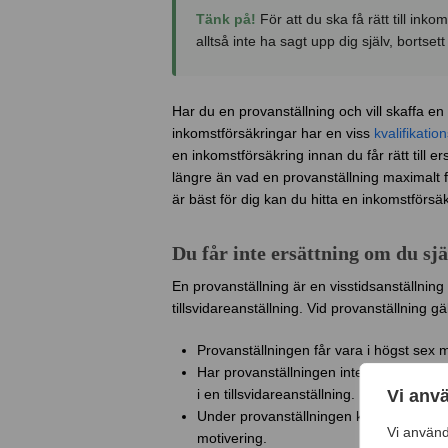
Tänk på!
För att du ska få rätt till ink
alltså inte ha sagt upp dig själv, bortsett
Har du en provanställning och vill skaffa en
inkomstförsäkringar har en viss
kvalifikation
en inkomstförsäkring innan du får rätt till er
längre än vad en provanställning maximalt 
är bäst för dig kan du hitta en inkomstförsä
Du får inte ersättning om du sj
En provanställning är en visstidsanställning
tillsvidareanställning. Vid provanställning g
Provanställningen får vara i högst sex 
Har provanställningen inte avbrutits ell
Vi anv
i en tillsvidareanställning.
Under provanställningen kan både din 
Vi använd
motivering.